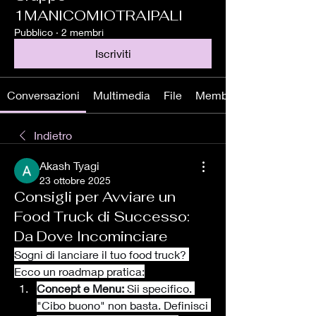
1MANICOMIOTRAIPALI
Pubblico
·
2 membri
Iscriviti
Conversazioni
Multimedia
File
Membri
Indietro
Akash Tyagi
23 ottobre 2025
Consigli per Avviare un
Food Truck di Successo:
Da Dove Incominciare
Sogni di lanciare il tuo food truck? 
Ecco un roadmap pratica:
Concept e Menu:
 Sii specifico. 
"Cibo buono" non basta. Definisci 