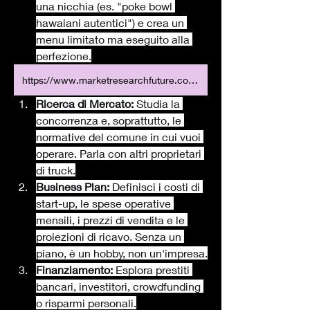
una nicchia (es. "poke bowl 
hawaiani autentici") e crea un 
menu limitato ma eseguito alla 
perfezione.
https://www.marketresearchfuture.com/reports/us-food-truck-services-market-21451
Ricerca di Mercato:
 Studia la 
concorrenza e, soprattutto, le 
normative del comune in cui vuoi 
operare. Parla con altri proprietari 
di truck.
Business Plan:
 Definisci i costi di 
start-up, le spese operative 
mensili, i prezzi di vendita e le 
proiezioni di ricavo. Senza un 
piano, è un hobby, non un'impresa.
Finanziamento:
 Esplora prestiti 
bancari, investitori, crowdfunding 
o risparmi personali.