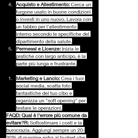
Acquisto e Allestimento:
 Cerca un 
furgone usato in buone condizioni 
o investi in uno nuovo. Lavora con 
un fabbro per l'allestimento 
interno secondo le specifiche del 
dipartimento della salute.
Permessi e Licenze:
 Inizia le 
pratiche con largo anticipo, è la 
parte più lunga e frustrante.
Marketing e Lancio:
 Crea i tuoi 
social media, scatta foto 
fantastiche del tuo cibo e 
organizza un "soft opening" per 
testare le operazioni.
FAQD: Qual è l'errore più comune da 
evitare?R:
 Sottostimare i costi e la 
burocrazia. Aggiungi sempre un 20-
30% di margine extra al budget che 