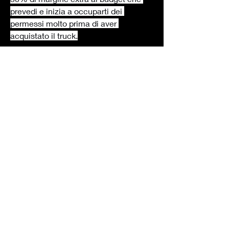
prevedi e inizia a occuparti dei 
permessi molto prima di aver 
acquistato il truck.
D: È necessario avere esperienza nella 
ristorazione?R:
 Non 
obbligatoriamente, ma è un enorme 
vantaggio. L'esperienza culinaria è 
importante, ma lo sono ancor di più le 
competenze in gestione aziendale, 
finanza e customer service.
0
0
Write a comment...
Info
Benvenuto/a nel gruppo! Puoi