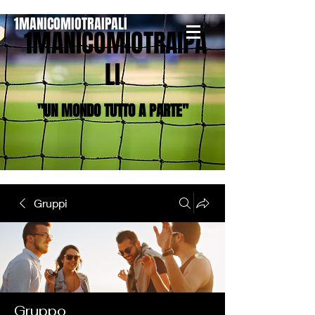
1MANICOMIOTRAIPALI
1MANICOMIOTRAIPA
LI
"UN MONDO TUTTO A PA
RTE"
Gruppi
Gruppo